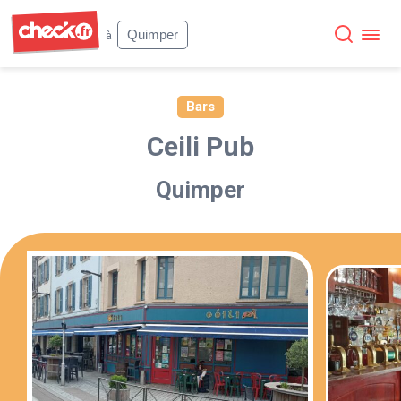
Check
Quimper
à
Bars
Ceili Pub
Quimper