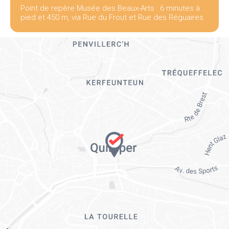
Point de repère Musée des Beaux-Arts : 6 minutes à
pied et 450 m, via Rue du Frout et Rue des Réguaires.