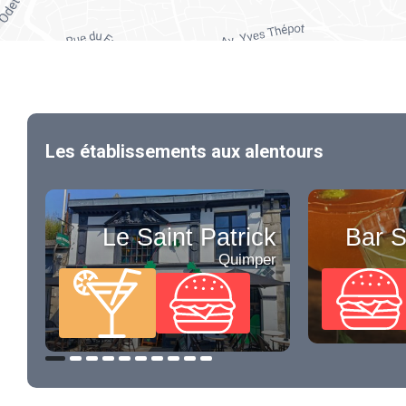
Les établissements aux alentours
Le Saint Patrick
Bar S
Quimper