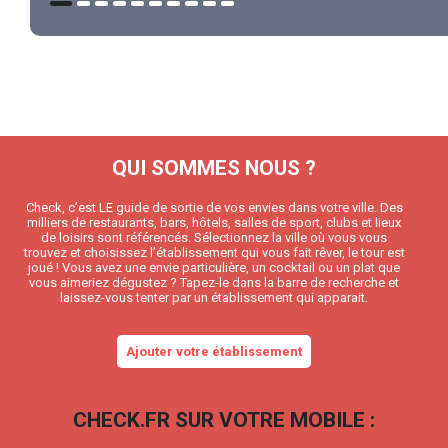
QUI SOMMES NOUS ?
Check, c’est LE guide de sortie de vos envies dans votre ville. Des
milliers de restaurants, bars, hôtels, salles de sport, clubs et lieux
de loisirs sont référencés. Sélectionnez la ville où vous vous
trouvez et choisissez l’établissement qui vous fait rêver, le tour est
joué ! Vous avez une envie particulière, un cocktail ou un plat que
vous aimeriez dégustez ? Tapez-le dans la barre de recherche et
laissez-vous tenter par un établissement qui apparait.
Ajouter votre établissement
CHECK.FR SUR VOTRE MOBILE :