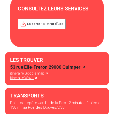
CONSULTEZ LEURS SERVICES
La carte - Bistrot d'Lao
LES TROUVER
53 rue Elie-Freron 29000 Quimper
itinéraire Google map
itinéraire Waze
TRANSPORTS
Point de repère Jardin de la Paix : 2 minutes à pied et
130 m, via Rue des Douves/D39.