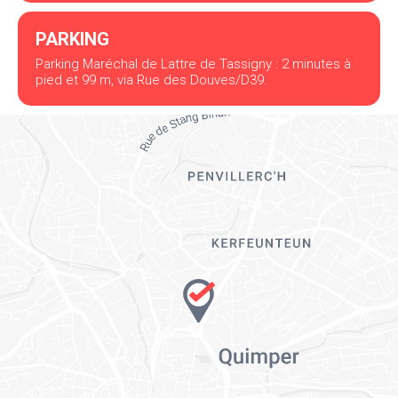
PARKING
Parking Maréchal de Lattre de Tassigny : 2 minutes à
pied et 99 m, via Rue des Douves/D39.