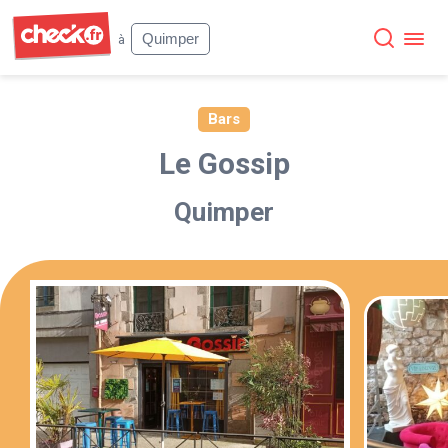
Check
Quimper
à
Bars
Le Gossip
Quimper