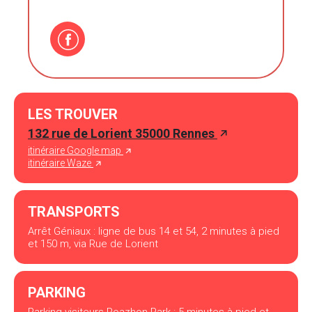
LES TROUVER
132 rue de Lorient 35000 Rennes
itinéraire Google map
itinéraire Waze
TRANSPORTS
Arrêt Géniaux : ligne de bus 14 et 54, 2 minutes à pied
et 150 m, via Rue de Lorient
PARKING