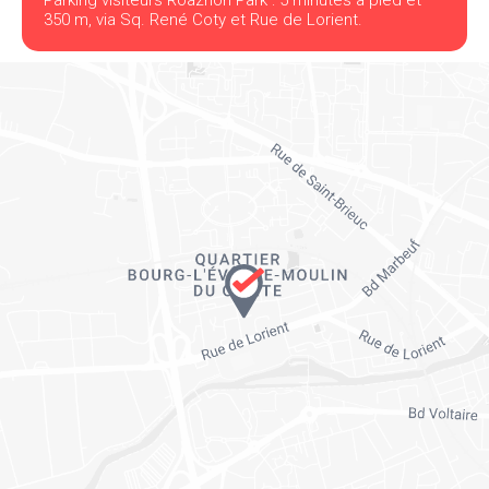
Parking visiteurs Roazhon Park : 5 minutes à pied et
350 m, via Sq. René Coty et Rue de Lorient.