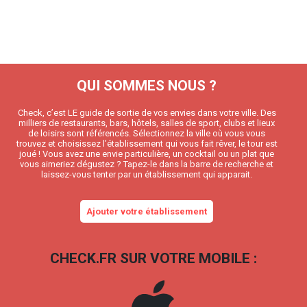
QUI SOMMES NOUS ?
Check, c’est LE guide de sortie de vos envies dans votre ville. Des
milliers de restaurants, bars, hôtels, salles de sport, clubs et lieux
de loisirs sont référencés. Sélectionnez la ville où vous vous
trouvez et choisissez l’établissement qui vous fait rêver, le tour est
joué ! Vous avez une envie particulière, un cocktail ou un plat que
vous aimeriez dégustez ? Tapez-le dans la barre de recherche et
laissez-vous tenter par un établissement qui apparait.
Ajouter votre établissement
CHECK.FR SUR VOTRE MOBILE :