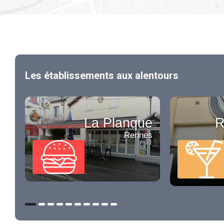
Les établissements aux alentours
La Planque
R
Rennes