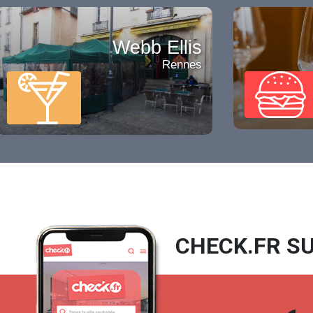
Webb Ellis
Rennes
CHECK.FR SU