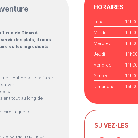
HORAIRES
aventure
Lundi
11h00
Mardi
11h00
u 1 rue de Dinan à
ervir des plats, il nous
Mercredi
11h00
ire où les ingrédients
Jeudi
11h00
Vendredi
11h00
Samedi
11h00
et tout de suite à l’aise
saliver
Dimanche
16h00
ocaux
lent tout au long de
 faire la queue
SUIVEZ-LES
s de sarrasin qui nous