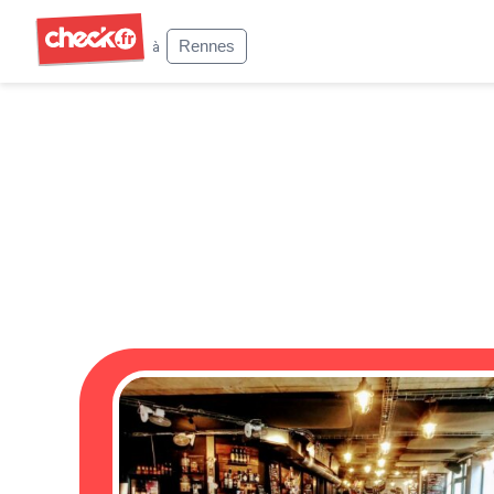
Check
Rennes
à