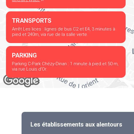
TRANSPORTS
Arrêt Les lices : lignes de bus C2 et E4, 3 minutes à
pied et 240m, via rue de la salle verte.
PARKING
Parking C-Park Chézy-Dinan : 1 minute à pied et 50 m,
via rue Louis d'Or.
Les établissements aux alentours