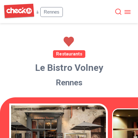
Check
Rennes
à
Restaurants
Le Bistro Volney
Rennes