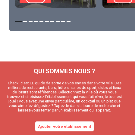
QUI SOMMES NOUS ?
Check, c’est LE guide de sortie de vos envies dans votre ville. Des
milliers de restaurants, bars, hôtels, salles de sport, clubs et lieux
de loisirs sont référencés. Sélectionnez la ville où vous vous
trouvez et choisissez l’établissement qui vous fait rêver, le tour est
joué ! Vous avez une envie particulière, un cocktail ou un plat que
vous aimeriez dégustez ? Tapez-le dans la barre de recherche et
laissez-vous tenter par un établissement qui apparait.
Ajouter votre établissement