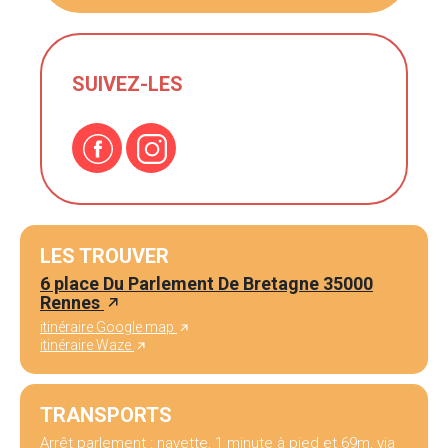
SUIVEZ-LES
LES TROUVER
6 place Du Parlement De Bretagne 35000
Rennes
itinéraire Google map
itinéraire Waze
TRANSPORTS
Arrêt parlement : navette, 1 minute à pied et 69m, via