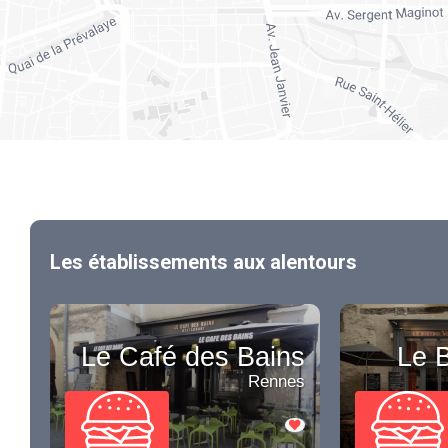
Les établissements aux alentours
Le Café des Bains
Le B
Rennes