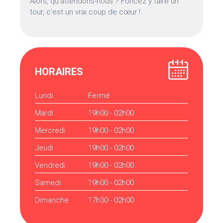
Alors, qu’attendons-nous ? Foncez y faire un
tour, c’est un vrai coup de cœur !
HORAIRES
Lundi
Fermé
Mardi
19h00 - 02h00
Mercredi
19h00 - 02h00
Jeudi
19h00 - 02h00
Vendredi
19h00 - 02h00
Samedi
19h00 - 02h00
Dimanche
17h30 - 02h00