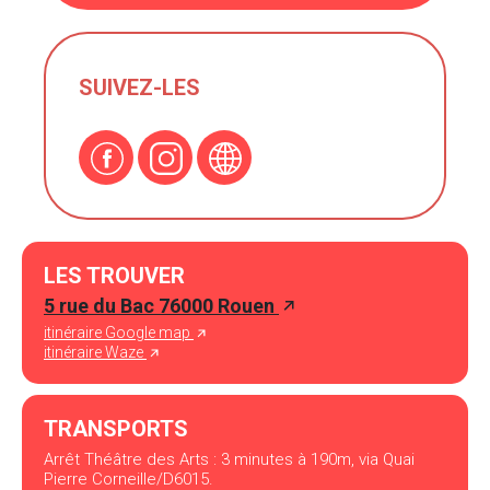
SUIVEZ-LES
LES TROUVER
5 rue du Bac 76000 Rouen
itinéraire Google map
itinéraire Waze
TRANSPORTS
Arrêt Théâtre des Arts : 3 minutes à 190m, via Quai
Pierre Corneille/D6015.