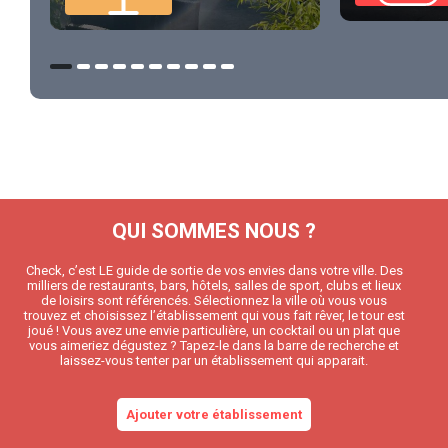
QUI SOMMES NOUS ?
Check, c’est LE guide de sortie de vos envies dans votre ville. Des
milliers de restaurants, bars, hôtels, salles de sport, clubs et lieux
de loisirs sont référencés. Sélectionnez la ville où vous vous
trouvez et choisissez l’établissement qui vous fait rêver, le tour est
joué ! Vous avez une envie particulière, un cocktail ou un plat que
vous aimeriez dégustez ? Tapez-le dans la barre de recherche et
laissez-vous tenter par un établissement qui apparait.
Ajouter votre établissement