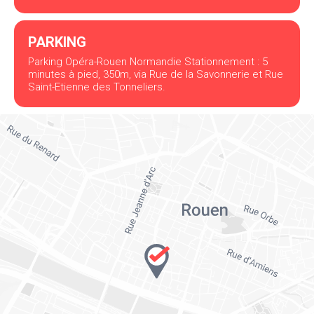
PARKING
Parking Opéra-Rouen Normandie Stationnement : 5
minutes à pied, 350m, via Rue de la Savonnerie et Rue
Saint-Etienne des Tonneliers.