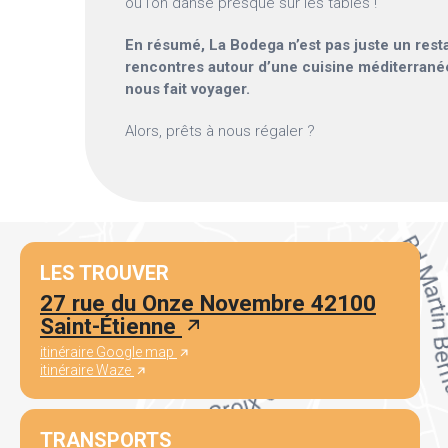
où l’on danse presque sur les tables !
En résumé, La Bodega n’est pas juste un resta
rencontres autour d’une cuisine méditerrané
nous fait voyager.
Alors, prêts à nous régaler ?
LES TROUVER
27 rue du Onze Novembre 42100
Saint-Étienne
itinéraire Google map
itinéraire Waze
TRANSPORTS