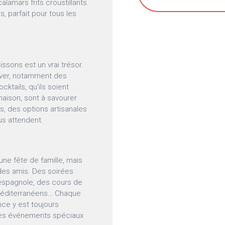
calamars frits croustillants.
s, parfait pour tous les
ssons est un vrai trésor.
êver, notamment des
ktails, qu’ils soient
aison, sont à savourer
s, des options artisanales
us attendent.
ne fête de famille, mais
des amis. Des soirées
 espagnole, des cours de
 méditerranéens… Chaque
nce y est toujours
 des événements spéciaux