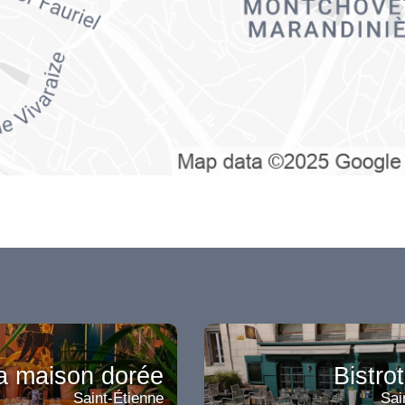
a maison dorée
Bistro
Saint-Étienne
Sai