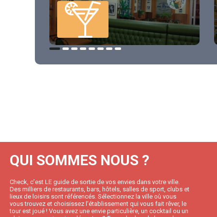
QUI SOMMES NOUS ?
Check, c’est LE guide de sortie de vos envies dans votre ville.
Des milliers de restaurants, bars, hôtels, salles de sport, clubs et
lieux de loisirs sont référencés. Sélectionnez la ville où vous
vous trouvez et choisissez l’établissement qui vous fait rêver, le
tour est joué ! Vous avez une envie particulière, un cocktail ou un