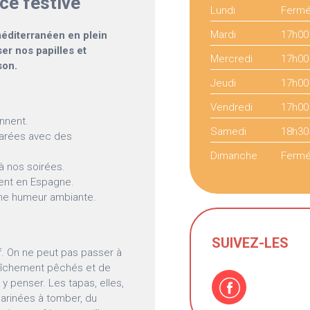
ce festive
Lundi
Ferm
Mardi
17h00
méditerranéen en plein
nser nos papilles et
Mercredi
17h00
son.
Jeudi
17h00
Vendredi
17h00
onnent.
Samedi
18h30
parées avec des
Dimanche
Ferm
à nos soirées.
ent en Espagne.
nne humeur ambiante.
SUIVEZ-LES
tif. On ne peut pas passer à
fraîchement pêchés et de
 y penser. Les tapas, elles,
 marinées à tomber, du