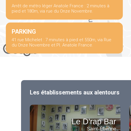
Arrêt de métro léger Anatole France : 2 minutes à
pied et 180m, via rue du Onze Novembre.
PARKING
41 rue Michelet : 7 minutes à pied et 550m, via Rue
du Onze Novembre et Pl. Anatole France.
Les établissements aux alentours
Le D'rap Bar
Saint-Étienne