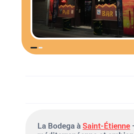
La Bodega à
Saint-Étienne
–