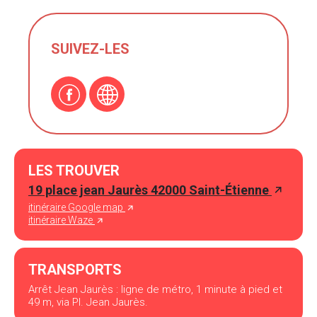
SUIVEZ-LES
LES TROUVER
19 place jean Jaurès 42000 Saint-Étienne
itinéraire Google map
itinéraire Waze
TRANSPORTS
Arrêt Jean Jaurès : ligne de métro, 1 minute à pied et
49 m, via Pl. Jean Jaurès.