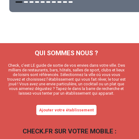
QUI SOMMES NOUS ?
Check, c’est LE guide de sortie de vos envies dans votre ville. Des
milliers de restaurants, bars, hôtels, salles de sport, clubs et lieux
de loisirs sont référencés. Sélectionnez la ville où vous vous
trouvez et choisissez l’établissement qui vous fait rêver, le tour est
joué ! Vous avez une envie particulière, un cocktail ou un plat que
vous aimeriez dégustez ? Tapez-le dans la barre de recherche et
laissez-vous tenter par un établissement qui apparait.
Ajouter votre établissement
CHECK.FR SUR VOTRE MOBILE :