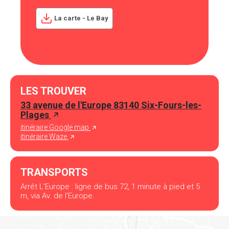
La carte - Le Bay
LES TROUVER
33 avenue de l'Europe 83140 Six-Fours-les-
Plages
itinéraire Google map
itinéraire Waze
TRANSPORTS
Arrêt L'Europe : ligne de bus 72, 1 minute à pied et 5
m, via Av. de l'Europe.