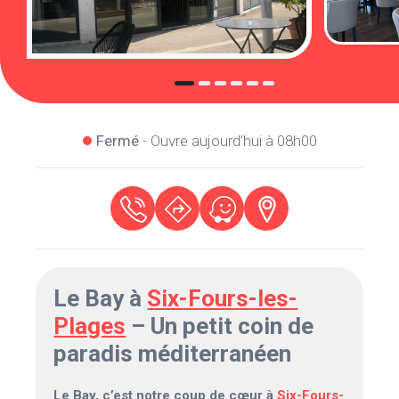
Fermé
- Ouvre aujourd'hui à 08h00
Le Bay à
Six-Fours-les-
Plages
– Un petit coin de
paradis méditerranéen
Le Bay, c’est notre coup de cœur à
Six-Fours-