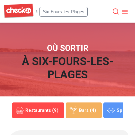
Check
Six-Fours-les-Plages
à
OÙ SORTIR
À
SIX-FOURS-LES-
PLAGES
(1)
Restaurants (9)
Bars (4)
Sports (