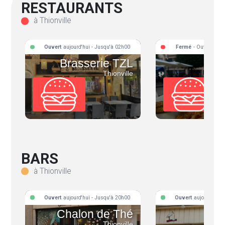
RESTAURANTS
à Thionville
Ouvert
aujourd'hui - Jusqu'à 02h00
Fermé
- Ouvre aujo
Brasserie TZL
Thionville
BARS
à Thionville
Ouvert
aujourd'hui - Jusqu'à 20h00
Ouvert
aujourd'hui 
Chalon de Thé
La 
Thionville