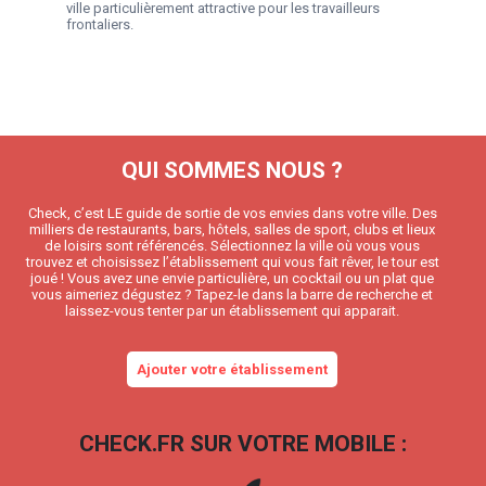
ville particulièrement attractive pour les travailleurs
frontaliers.
QUI SOMMES NOUS ?
Check, c’est LE guide de sortie de vos envies dans votre ville. Des
milliers de restaurants, bars, hôtels, salles de sport, clubs et lieux
de loisirs sont référencés. Sélectionnez la ville où vous vous
trouvez et choisissez l’établissement qui vous fait rêver, le tour est
joué ! Vous avez une envie particulière, un cocktail ou un plat que
vous aimeriez dégustez ? Tapez-le dans la barre de recherche et
laissez-vous tenter par un établissement qui apparait.
Ajouter votre établissement
CHECK.FR SUR VOTRE MOBILE :