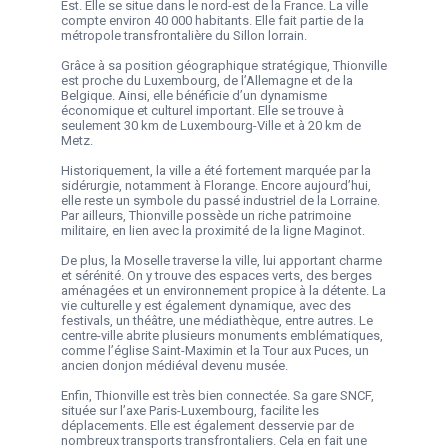
Est. Elle se situe dans le nord-est de la France. La ville
compte environ 40 000 habitants. Elle fait partie de la
métropole transfrontalière du Sillon lorrain.
Grâce à sa position géographique stratégique, Thionville
est proche du Luxembourg, de l’Allemagne et de la
Belgique. Ainsi, elle bénéficie d’un dynamisme
économique et culturel important. Elle se trouve à
seulement 30 km de Luxembourg-Ville et à 20 km de
Metz.
Historiquement, la ville a été fortement marquée par la
sidérurgie, notamment à Florange. Encore aujourd’hui,
elle reste un symbole du passé industriel de la Lorraine.
Par ailleurs, Thionville possède un riche patrimoine
militaire, en lien avec la proximité de la ligne Maginot.
De plus, la Moselle traverse la ville, lui apportant charme
et sérénité. On y trouve des espaces verts, des berges
aménagées et un environnement propice à la détente. La
vie culturelle y est également dynamique, avec des
festivals, un théâtre, une médiathèque, entre autres. Le
centre-ville abrite plusieurs monuments emblématiques,
comme l’église Saint-Maximin et la Tour aux Puces, un
ancien donjon médiéval devenu musée.
Enfin, Thionville est très bien connectée. Sa gare SNCF,
située sur l’axe Paris-Luxembourg, facilite les
déplacements. Elle est également desservie par de
nombreux transports transfrontaliers. Cela en fait une