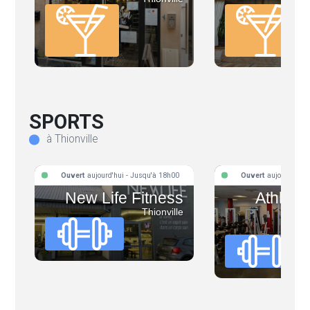
SPORTS
à Thionville
Ouvert
aujourd'hui - Jusqu'à 18h00
Ouvert
aujourd'hui 
New Life Fitness
Athléti
Thionville