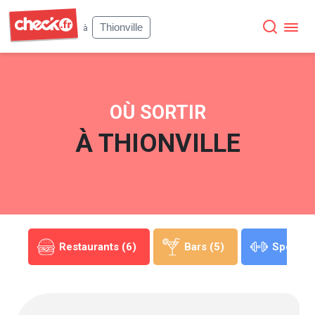
Check
Thionville
à
OÙ SORTIR
À
THIONVILLE
(1)
Restaurants (6)
Bars (5)
Sports (