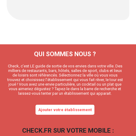
QUI SOMMES NOUS ?
Check, c’est LE guide de sortie de vos envies dans votre ville. Des
milliers de restaurants, bars, hôtels, salles de sport, clubs et lieux
de loisirs sont référencés. Sélectionnez la ville où vous vous
trouvez et choisissez l’établissement qui vous fait rêver, le tour est
joué ! Vous avez une envie particulière, un cocktail ou un plat que
vous aimeriez dégustez ? Tapez-le dans la barre de recherche et
laissez-vous tenter par un établissement qui apparait.
Ajouter votre établissement
CHECK.FR SUR VOTRE MOBILE :