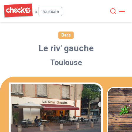
Check
Toulouse
à
Bars
Le riv' gauche
Toulouse