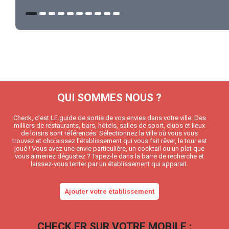
QUI SOMMES NOUS ?
Check, c’est LE guide de sortie de vos envies dans votre ville. Des
milliers de restaurants, bars, hôtels, salles de sport, clubs et lieux
de loisirs sont référencés. Sélectionnez la ville où vous vous
trouvez et choisissez l’établissement qui vous fait rêver, le tour est
joué ! Vous avez une envie particulière, un cocktail ou un plat que
vous aimeriez dégustez ? Tapez-le dans la barre de recherche et
laissez-vous tenter par un établissement qui apparait.
Ajouter votre établissement
CHECK.FR SUR VOTRE MOBILE :