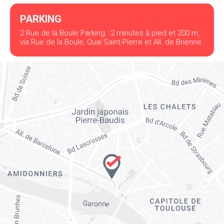
PARKING
2 Rue de la Boule Parking : 2 minutes à pied et 200 m,
via Rue de la Boule, Quai Saint-Pierre et All. de Brienne.