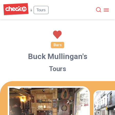
Check
Tours
à
Bars
Buck Mullingan's
Tours