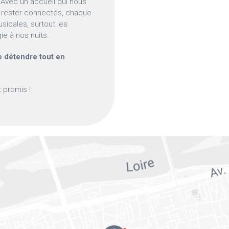
 Avec un accueil qui nous
our rester connectés, chaque
usicales, surtout les
e à nos nuits.
e détendre tout en
 promis !