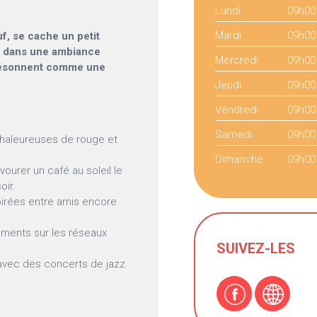
Lundi
09h00
Mardi
09h00
f, se cache un petit
te dans une ambiance
Mercredi
09h00
z résonnent comme une
Jeudi
09h00
Vendredi
09h00
Samedi
09h00
 chaleureuses de rouge et
Dimanche
09h00
vourer un café au soleil le
oir.
soirées entre amis encore
moments sur les réseaux
SUIVEZ-LES
avec des concerts de jazz