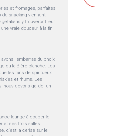
ries et fromages, parfaites
ns de snacking viennent
gétaliens y trouveront leur
ne vraie douceur à la fin
s avons l’embarras du choix
ge ou la Bière blanche. Les
que les fans de spiritueux
hiskies et rhums. Les
 si nous devons garder un
iance lounge à couper le
r et ses trois salles
e, c’est la cerise sur le