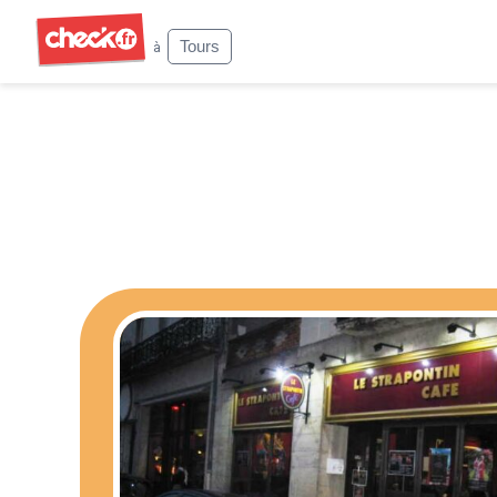
Check
Tours
à