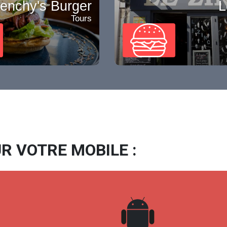
enchy's Burger
L
Tours
R VOTRE MOBILE :