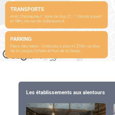
TRANSPORTS
Arrêt Chateauneuf : ligne de bus C1 : 1 minute à pied
et 58m, via rue de châteauneuf.
PARKING
Place des halles : 3 minutes à pied et 210m, via Rue
de la Longue Échelle et Rue de la Serpe.
Les établissements aux alentours