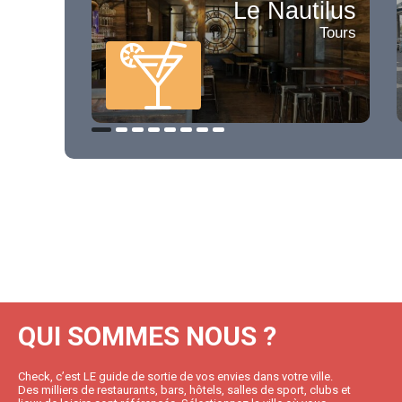
Le Nautilus
Tours
QUI SOMMES NOUS ?
Check, c’est LE guide de sortie de vos envies dans votre ville.
Des milliers de restaurants, bars, hôtels, salles de sport, clubs et