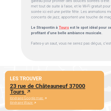
gâteau pour profiter des douces soirées d’été.
met tout de suite à l’aise, et le Wi-Fi gratuit p
soirée ici est une petite fête. Les animations m
concerts de jazz, apportent une touche de magi
Le Strapontin à
Tours
est le spot idéal pour s
profitant d’une belle ambiance musicale.
Faites-y un saut, vous ne serez pas déçus, c’est
LES TROUVER
23 rue de Châteauneuf 37000
Tours
itinéraire Google map
itinéraire Waze