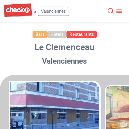
Check
Valenciennes
à
Bars
Hôtels
Restaurants
Le Clemenceau
Valenciennes