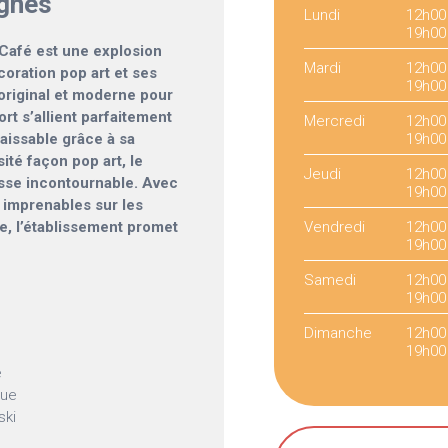
agnes
Lundi
12h00
19h00
 Café est une explosion
Mardi
12h00
oration pop art et ses
19h00
 original et moderne pour
ort s’allient parfaitement
Mercredi
12h00
aissable grâce à sa
19h00
ité façon pop art, le
Jeudi
12h00
sse incontournable. Avec
19h00
 imprenables sur les
, l’établissement promet
Vendredi
12h00
19h00
Samedi
12h00
19h00
Dimanche
12h00
19h00
e
vue
ski