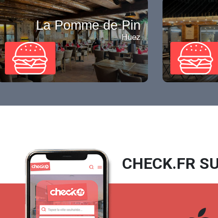
La Pomme de Pin
Huez
CHECK.FR SU