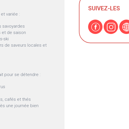
SUIVEZ-LES
et variée :
és savoyardes
s et de saison
s-ski
s de saveurs locales et
ait pour se détendre :
rus
s, cafés et thés
ès une journée bien