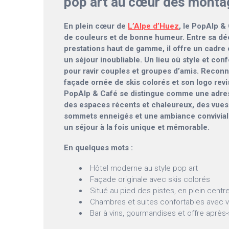
pop art au cœur des mont
En plein cœur de
L’Alpe d’Huez
, le PopAlp &
de couleurs et de bonne humeur. Entre sa déc
prestations haut de gamme, il offre un cadre
un séjour inoubliable. Un lieu où style et conf
pour ravir couples et groupes d’amis. Reconn
façade ornée de skis colorés et son logo revis
PopAlp & Café se distingue comme une adre
des espaces récents et chaleureux, des vues
sommets enneigés et une ambiance conviviale
un séjour à la fois unique et mémorable.
En quelques mots :
Hôtel moderne au style pop art
Façade originale avec skis colorés
Situé au pied des pistes, en plein centr
Chambres et suites confortables avec 
Bar à vins, gourmandises et offre après-