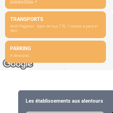
itinéraire Waze
TRANSPORTS
Arrêt Paganon : ligne de bus T76, 1 minute à pied et
34m.
PARKING
A deux pas.
Les établissements aux alentours