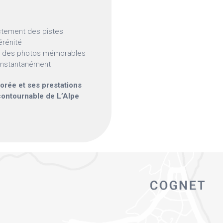
ectement des pistes
érénité
our des photos mémorables
s instantanément
orée et ses prestations
contournable de L’Alpe