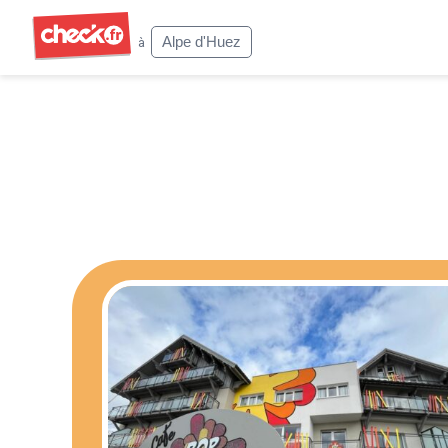
Check
Alpe d'Huez
à