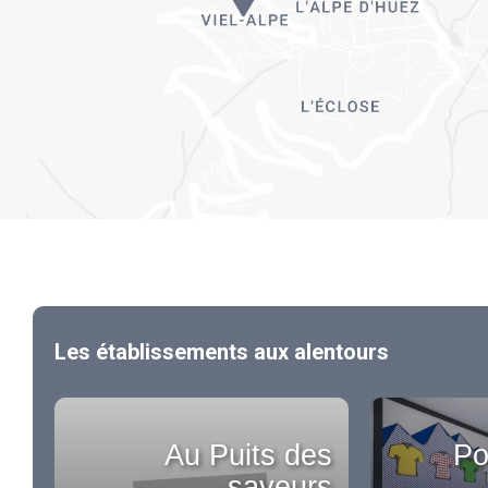
Les établissements aux alentours
Au Puits des
Po
saveurs