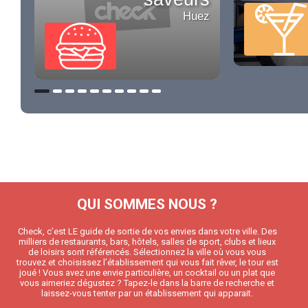
Huez
QUI SOMMES NOUS ?
Check, c’est LE guide de sortie de vos envies dans votre ville. Des
milliers de restaurants, bars, hôtels, salles de sport, clubs et lieux
de loisirs sont référencés. Sélectionnez la ville où vous vous
trouvez et choisissez l’établissement qui vous fait rêver, le tour est
joué ! Vous avez une envie particulière, un cocktail ou un plat que
vous aimeriez dégustez ? Tapez-le dans la barre de recherche et
laissez-vous tenter par un établissement qui apparait.