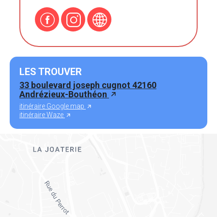
LES TROUVER
33 boulevard joseph cugnot 42160
Andrézieux-Bouthéon
itinéraire Google map
itinéraire Waze