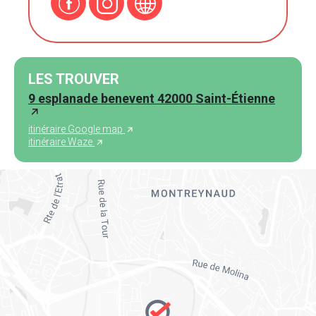
LES TROUVER
9 esplanade benevent 42000 Saint-Étienne
itinéraire Google map
itinéraire Waze