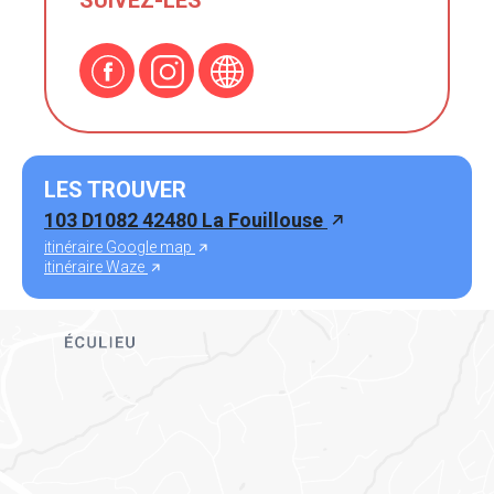
SUIVEZ-LES
LES TROUVER
103 D1082 42480 La Fouillouse
itinéraire Google map
itinéraire Waze