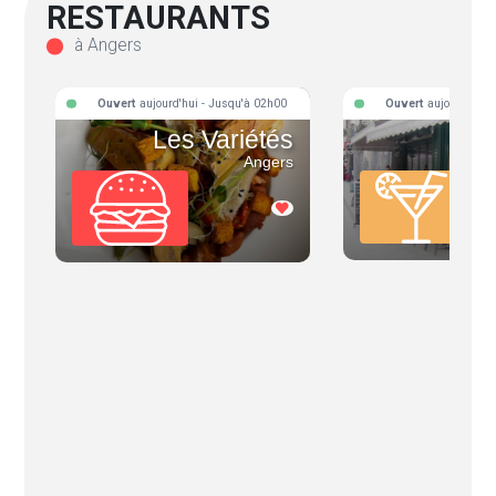
RESTAURANTS
à Angers
Ouvert
aujourd'hui - Jusqu'à 02h00
Ouvert
aujourd'hui 
Les Variétés
L'
Angers