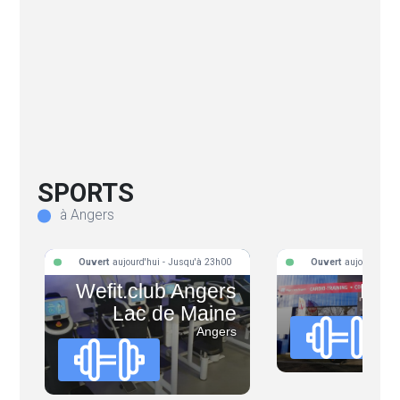
SPORTS
à Angers
Ouvert
aujourd'hui - Jusqu'à 23h00
Ouvert
aujourd'hui 
Wefit.club Angers
Mag
Lac de Maine
Angers