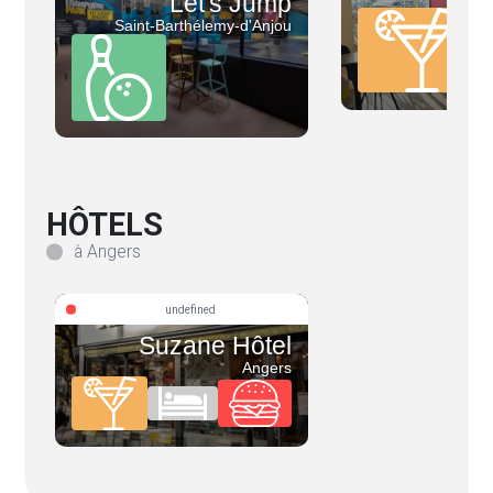
Let's Jump
Saint-Barthélemy-d'Anjou
HÔTELS
à Angers
undefined
Suzane Hôtel
Angers