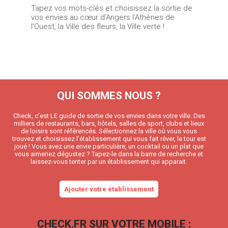
Tapez vos mots-clés et choisissez la sortie de
vos envies au cœur d’Angers l’Athènes de
l’Ouest, la Ville des fleurs, la Ville verte !
QUI SOMMES NOUS ?
Check, c’est LE guide de sortie de vos envies dans votre ville. Des
milliers de restaurants, bars, hôtels, salles de sport, clubs et lieux
de loisirs sont référencés. Sélectionnez la ville où vous vous
trouvez et choisissez l’établissement qui vous fait rêver, le tour est
joué ! Vous avez une envie particulière, un cocktail ou un plat que
vous aimeriez dégustez ? Tapez-le dans la barre de recherche et
laissez-vous tenter par un établissement qui apparait.
Ajouter votre établissement
CHECK.FR SUR VOTRE MOBILE :