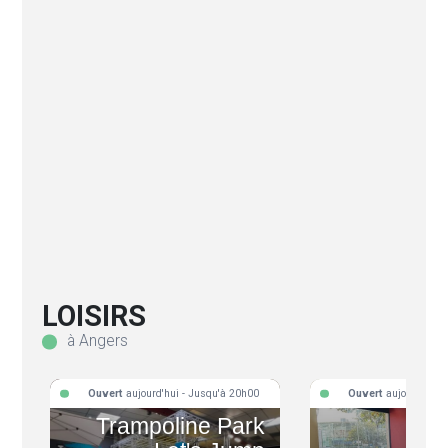
LOISIRS
à Angers
Ouvert
aujourd'hui - Jusqu'à 20h00
Ouvert
aujourd'hui 
Trampoline Park
L