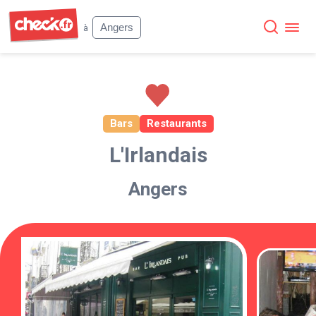
Check
Angers
à
Bars
Restaurants
L'Irlandais
Angers