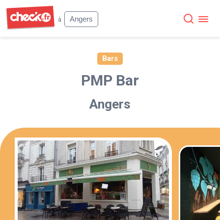
Check
Angers
à
Bars
PMP Bar
Angers