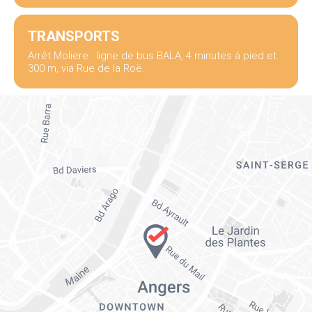
TRANSPORTS
Arrêt Moliere : ligne de bus BALA, 4 minutes à pied et
300 m, via Rue de la Roë.