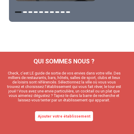
QUI SOMMES NOUS ?
Check, c’est LE guide de sortie de vos envies dans votre ville. Des
milliers de restaurants, bars, hôtels, salles de sport, clubs et lieux
de loisirs sont référencés. Sélectionnez la ville où vous vous
trouvez et choisissez l’établissement qui vous fait rêver, le tour est
joué ! Vous avez une envie particulière, un cocktail ou un plat que
vous aimeriez dégustez ? Tapez-le dans la barre de recherche et
laissez-vous tenter par un établissement qui apparait.
Ajouter votre établissement