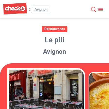
Check
Avignon
à
Restaurants
Le pili
Avignon