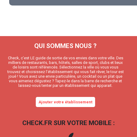
QUI SOMMES NOUS ?
Check, c’est LE guide de sortie de vos envies dans votre ville. Des
milliers de restaurants, bars, hôtels, salles de sport, clubs et lieux
de loisirs sont référencés. Sélectionnez la ville où vous vous
trouvez et choisissez l’établissement qui vous fait rêver, le tour est
joué ! Vous avez une envie particulière, un cocktail ou un plat que
vous aimeriez dégustez ? Tapez-le dans la barre de recherche et
laissez-vous tenter par un établissement qui apparait.
Ajouter votre établissement
CHECK.FR SUR VOTRE MOBILE :