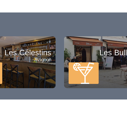
Les Célestins
Les Bul
Avignon