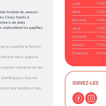
Lundi
11h30
Mardi
11h30
ble festival de saveurs
des Corps Saints à
Mercredi
11h30
nivers de plats
s chatouillent les papilles.
Jeudi
11h30
Vendredi
11h30
Samedi
11h30
e qu’on a parfois la flemme
Dimanche
Ferm
l fait bon flâner quand le
ouvertes culinaires sur les
 snacking pour tous les
SUIVEZ-LES
nheur des familles et des