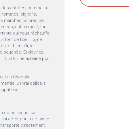
ar les entrées, comme la
 tomates, oignons,
les marchés colorés de
fumées, est un must, tout
rtante qui nous réchauffe
s font de l’œil : Tajine
es, et bien sûr, le
ue bouchée. Et devinez
à 11,50 €, une aubaine pour
lant au Chocolat
mende, un vrai délice à
ccupations.
ion de boissons non
ussi opter pour une tasse
 transporte directement