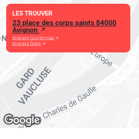
LES TROUVER
23 place des corps saints 84000
Avignon
itinéraire Google map
itinéraire Waze