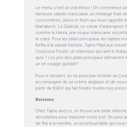
Le menu, c’est un vrai trésor ! On commence p
fameuse salade marocaine, un mélange frais de
concombres, olives et thym qui nous rappelle 
Marrakech. La Zaalouk, ce caviar d’aubergines 
comme la Harira, une soupe marocaine réconfo
le cœur. Pour les plats principaux, les tajines nou
Kefta à la viande hachée, Tajine Pilpil aux crevett
Couscous Poulet, un classique qui ravit à chaq
quoi ? Les prix des plats principaux démarrent 
un tel voyage gustatif !
Pour le dessert, on ne peut pas résister au Cou
accompagné de sa crème anglaise et de noix-a
partir de 8,90 € qui fait fondre toutes nos préo
Boissons
Chez Tajine and co, on trouve une belle sélect
alcoolisées pour étancher notre soif. On peut a
de thé à la menthe, un incontournable qui nous