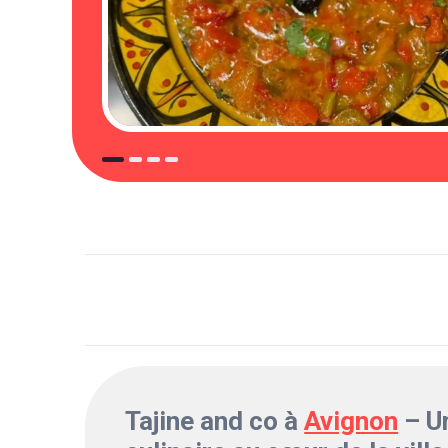
Tajine and co à
Avignon
– U