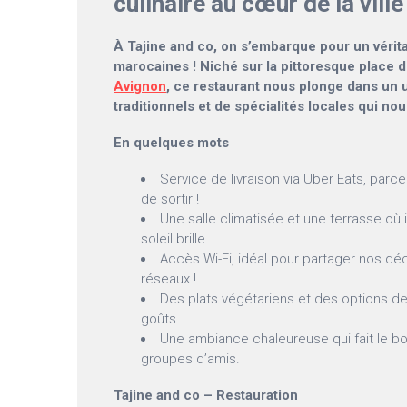
culinaire au cœur de la ville
À Tajine and co, on s’embarque pour un vérita
marocaines ! Niché sur la pittoresque place 
Avignon
, ce restaurant nous plonge dans un u
traditionnels et de spécialités locales qui nou
En quelques mots
Service de livraison via Uber Eats, parc
de sortir !
Une salle climatisée et une terrasse où i
soleil brille.
Accès Wi-Fi, idéal pour partager nos déc
réseaux !
Des plats végétariens et des options de
goûts.
Une ambiance chaleureuse qui fait le bo
groupes d’amis.
Tajine and co – Restauration