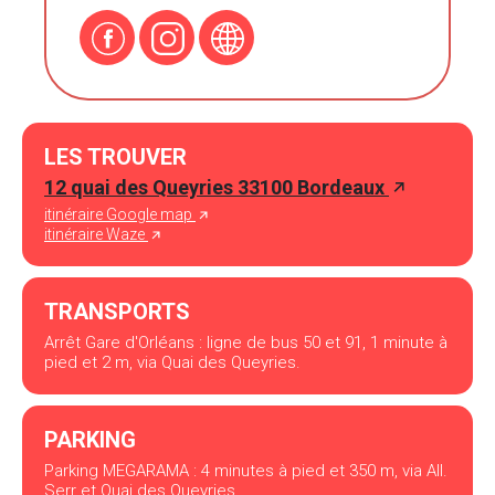
LES TROUVER
12 quai des Queyries 33100 Bordeaux
itinéraire Google map
itinéraire Waze
TRANSPORTS
Arrêt Gare d'Orléans : ligne de bus 50 et 91, 1 minute à
pied et 2 m, via Quai des Queyries.
PARKING
Parking MEGARAMA : 4 minutes à pied et 350 m, via All.
Serr et Quai des Queyries.