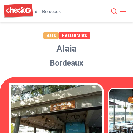
Check
Bordeaux
à
Bars
Restaurants
Alaia
Bordeaux