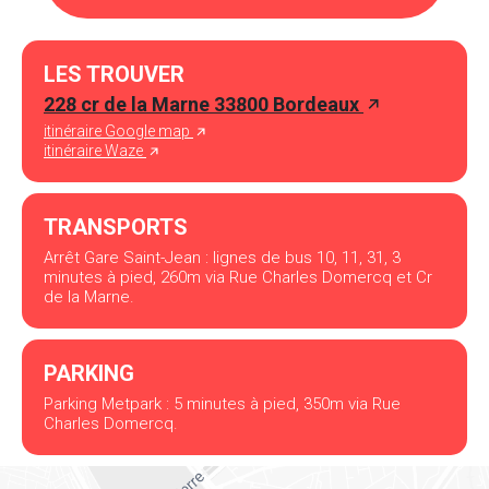
LES TROUVER
228 cr de la Marne 33800 Bordeaux
itinéraire Google map
itinéraire Waze
TRANSPORTS
Arrêt Gare Saint-Jean : lignes de bus 10, 11, 31, 3
minutes à pied, 260m via Rue Charles Domercq et Cr
de la Marne.
PARKING
Parking Metpark : 5 minutes à pied, 350m via Rue
Charles Domercq.