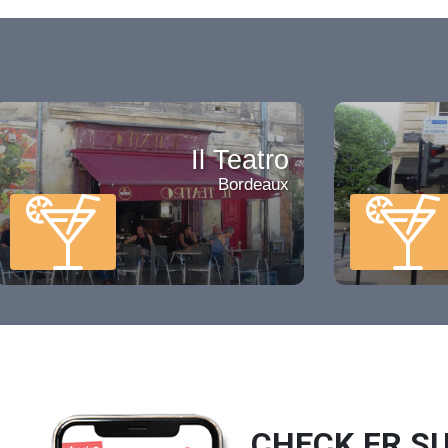
Il Teatro
Bordeaux
CHECK.FR SU