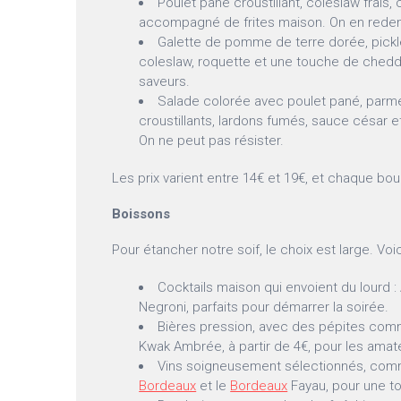
Poulet pané croustillant, coleslaw frais, 
accompagné de frites maison. On en rede
Galette de pomme de terre dorée, pickl
coleslaw, roquette et une touche de cheddar
saveurs.
Salade colorée avec poulet pané, parm
croustillants, lardons fumés, sauce césar 
On ne peut pas résister.
Les prix varient entre 14€ et 19€, et chaque bo
Boissons
Pour étancher notre soif, le choix est large. Voi
Cocktails maison qui envoient du lourd :
Negroni, parfaits pour démarrer la soirée.
Bières pression, avec des pépites comm
Kwak Ambrée, à partir de 4€, pour les amat
Vins soigneusement sélectionnés, com
Bordeaux
et le
Bordeaux
Fayau, pour une t