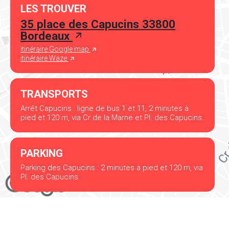
LES TROUVER
35 place des Capucins 33800
Bordeaux
itinéraire Google map
itinéraire Waze
TRANSPORTS
Arrêt Capucins : ligne de bus 1 et 11, 2 minutes à
pied et 120 m, via Cr de la Marne et Pl. des Capucins.
PARKING
Parking des Capucins : 2 minutes à pied et 120 m, via
Pl. des Capucins.