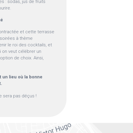
s : sodas, jus de fruits
urire.
té
contractée et cette terrasse
es soirées à thème
ir le roi des cocktails, et
i on veut célébrer un
option de choix. Ainsi,
t un lieu où la bonne
t.
ne sera pas déçus !