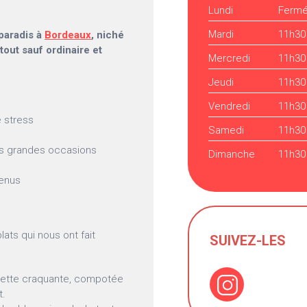
Lundi
Ferm
Mardi
11h30
 paradis à
Bordeaux
, niché
tout sauf ordinaire et
Mercredi
11h30
Jeudi
11h30
Vendredi
11h30
e stress
Samedi
11h30
les grandes occasions
Dimanche
11h30
venus
lats qui nous ont fait
SUIVEZ-LES
quette craquante, compotée
t.