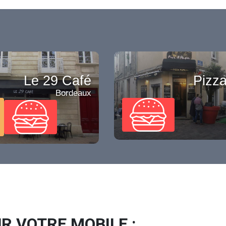
Le 29 Café
Pizz
Bordeaux
R VOTRE MOBILE :