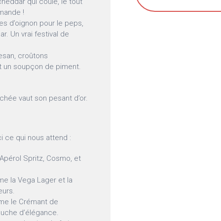
cheddar qui coule, le tout
mande !
es d’oignon pour le peps,
. Un vrai festival de
esan, croûtons
et un soupçon de piment.
uchée vaut son pesant d’or.
ci ce qui nous attend :
 Apérol Spritz, Cosmo, et
e la Vega Lager et la
eurs.
me le Crémant de
ouche d’élégance.