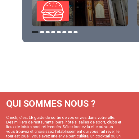
QUI SOMMES NOUS ?
Check, c’est LE guide de sortie de vos envies dans votre ville.
Des milliers de restaurants, bars, hôtels, salles de sport, clubs et
lieux de loisirs sont référencés. Sélectionnez la ville où vous
vous trouvez et choisissez l’établissement qui vous fait rêver, le
tour est joué ! Vous avez une envie particulière, un cocktail ou un