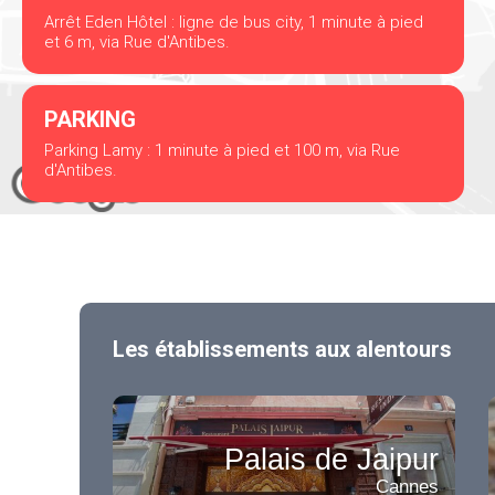
Arrêt Eden Hôtel : ligne de bus city, 1 minute à pied
et 6 m, via Rue d'Antibes.
PARKING
Parking Lamy : 1 minute à pied et 100 m, via Rue
d'Antibes.
Les établissements aux alentours
Palais de Jaipur
Cannes