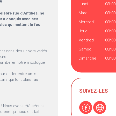
e
Lundi
08h00
Mardi
08h00
célèbre rue d’Antibes, ne
s a conquis avec ses
Mercredi
08h00
les qui mettent le feu
Jeudi
08h00
Vendredi
08h00
Samedi
08h00
ent dans des univers variés
œurs
Dimanche
08h00
ur libérer notre mixologue
our chiller entre amis
ils qui font plaisir au
SUIVEZ-LES
 ! Nous avons été séduits
uterie qui nous ont fait