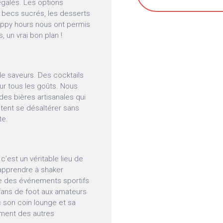
égalés. Les options
s becs sucrés, les desserts
happy hours nous ont permis
 un vrai bon plan !
 de saveurs. Des cocktails
our tous les goûts. Nous
es bières artisanales qui
itent se désaltérer sans
te.
’est un véritable lieu de
’apprendre à shaker
e des événements sportifs
s fans de foot aux amateurs
 son coin lounge et sa
ement des autres