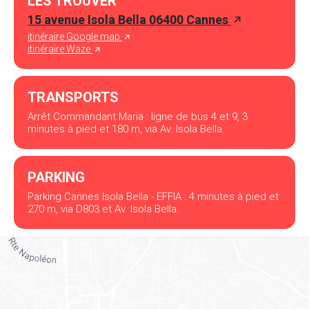
LES TROUVER
15 avenue Isola Bella 06400 Cannes
itinéraire Google map
itinéraire Waze
TRANSPORTS
Arrêt Commandant Maria : ligne de bus 4 et 9, 3
minutes à pied et 180 m, via Av. Isola Bella.
PARKING
Parking Cannes Isola Bella - EFFIA : 4 minutes à pied et
270 m, via D803 et Av. Isola Bella.