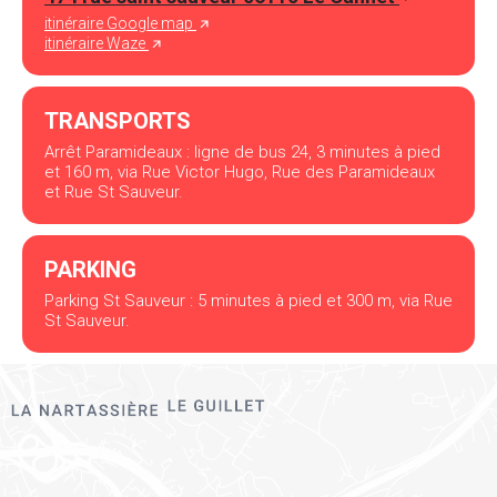
itinéraire Google map
itinéraire Waze
TRANSPORTS
Arrêt Paramideaux : ligne de bus 24, 3 minutes à pied
et 160 m, via Rue Victor Hugo, Rue des Paramideaux
et Rue St Sauveur.
PARKING
Parking St Sauveur : 5 minutes à pied et 300 m, via Rue
St Sauveur.