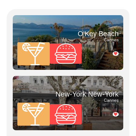
O’Key Beach
Cannes
New-York New-York
Cannes