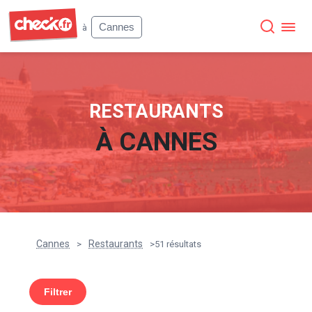
Check
Cannes
à
RESTAURANTS
À
CANNES
Cannes
Restaurants
>
>
51 résultats
Filtrer