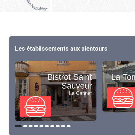
Les établissements aux alentours
Bistrot Saint
La To
Sauveur
Le Cannet