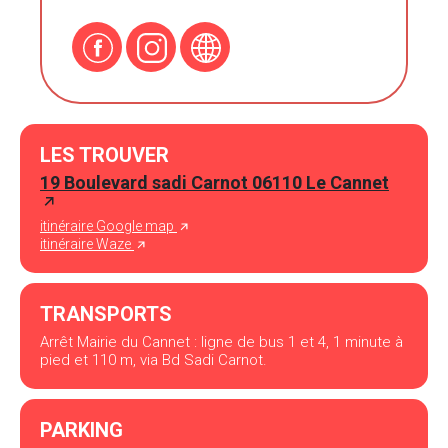
LES TROUVER
19 Boulevard sadi Carnot 06110 Le Cannet
itinéraire Google map
itinéraire Waze
TRANSPORTS
Arrêt Mairie du Cannet : ligne de bus 1 et 4, 1 minute à
pied et 110 m, via Bd Sadi Carnot.
PARKING