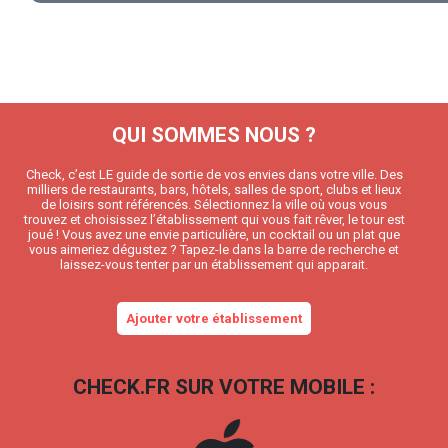
QUI SOMMES NOUS ?
Check, c’est LE guide de sortie de vos envies dans votre ville. Des
milliers de restaurants, bars, hôtels, salles de sport, clubs et lieux
de loisirs sont référencés. Sélectionnez la ville où vous vous
trouvez et choisissez l’établissement qui vous fait rêver, le tour est
joué ! Vous avez une envie particulière, un cocktail ou un plat que
vous aimeriez dégustez ? Tapez-le dans la barre de recherche et
laissez-vous tenter par un établissement qui apparait.
Ajouter votre établissement
CHECK.FR SUR VOTRE MOBILE :