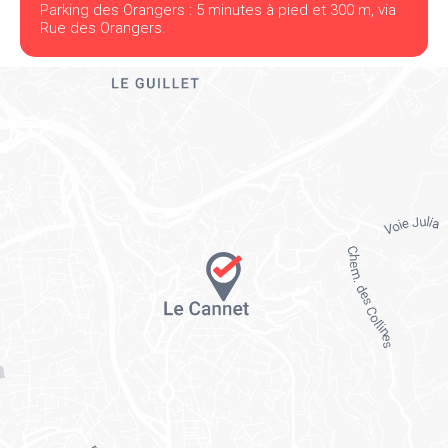
Parking des Orangers : 5 minutes à pied et 300 m, via
Rue des Orangers.