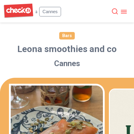
Check
Cannes
à
Bars
Leona smoothies and co
Cannes