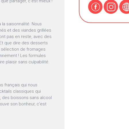
que partager, c’est mieux !
 la saisonnalité. Nous
és et des viandes grillées
sont pas en reste, avec des
. Et que dire des desserts
la sélection de fromages
onnement ! Les formules
e plaisir sans culpabilité.
ns français qui nous
ktails classiques qui
r, des boissons sans alcool
rouve son bonheur, c’est