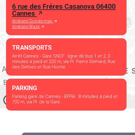
6 rue des Fréres Casanova 06400
Cannes
itinéraire Google map
itinéraire Waze
TRANSPORTS
Arrêt Cannes - Gare SNCF : ligne de bus 1 et 2, 3
minutes à pied et 220 m, via Pl. Pierre Semard, Rue
des Serbes et Rue Hoche.
PARKING
Parking gare de Cannes - EFFIA : 8 minutes à pied et
700 m, via Pl. de la Gare.