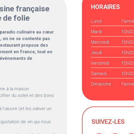
HORAIRES
sine française
 de folie
Lundi
Ferm
Mardi
10h00
 paradis culinaire au cœur
i, on ne se contente pas
Mercredi
10h00
estaurant propose des
tement en France, tout en
Jeudi
10h00
es événements de
Vendredi
10h00
Samedi
10h00
Dimanche
Ferm
me à la maison
ofiter du soleil et des bons
 l’œuvre (et les saliver un
SUIVEZ-LES
égustation de vin qui nous