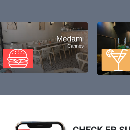
Medami
Cannes
CHECK.FR SU