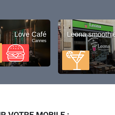
Love Café
Leona smoothi
Cannes
R VOTRE MOBILE :