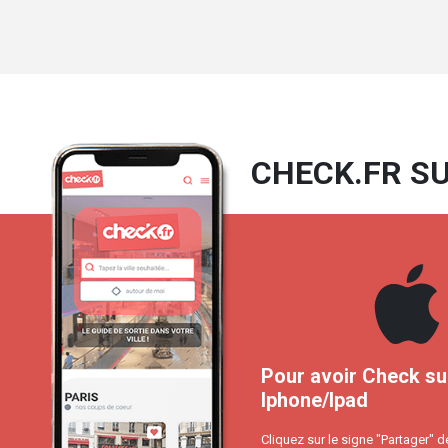
CHECK.FR SU
Pour avoir Check su
Iphone/Ipad
Cliquez sur le signe "Partager" d