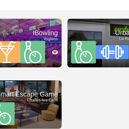
Foot en salle
IBowling
Urba
Voglans
La R
mart Escape Game
Challes-les-Eaux