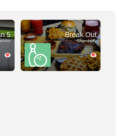
n 5
Break Out
avoire
Chambéry