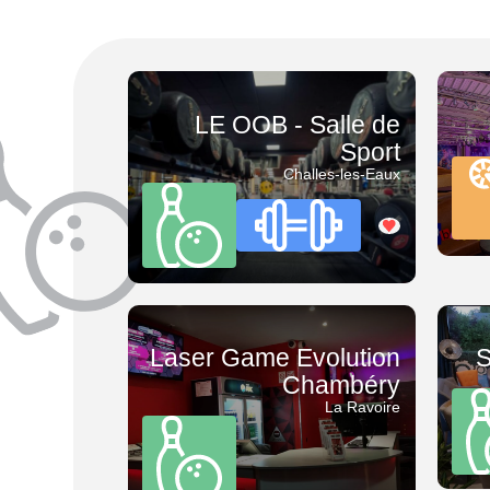
7 jours/7
Bowling
À privatiser
Escape Game
Accès handicapé
Laser Game
LE OOB - Salle de
Parking privé
Sport
Challes-les-Eaux
Terrasse
Vente à emporter
Wifi
Laser Game Evolution
S
Chambéry
La Ravoire