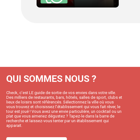
QUI SOMMES NOUS ?
Check, c’est LE guide de sortie de vos envies dans votre ville.
Des milliers de restaurants, bars, hôtels, salles de sport, clubs et
lieux de loisirs sont référencés. Sélectionnez la ville où vous
vous trouvez et choisissez l’établissement qui vous fait rêver, le
tour est joué ! Vous avez une envie particulière, un cocktail ou un
plat que vous aimeriez dégustez ? Tapez-le dans la barre de
recherche et laissez-vous tenter par un établissement qui
apparait.