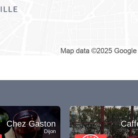
Chez Gaston
Caff
Dijon