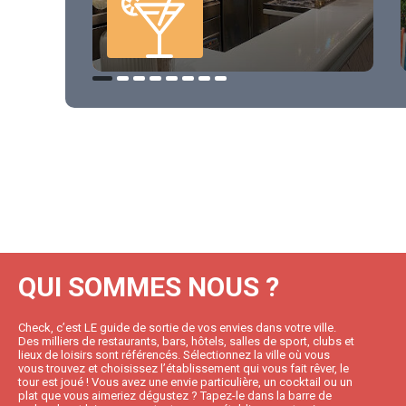
QUI SOMMES NOUS ?
Check, c’est LE guide de sortie de vos envies dans votre ville.
Des milliers de restaurants, bars, hôtels, salles de sport, clubs et
lieux de loisirs sont référencés. Sélectionnez la ville où vous
vous trouvez et choisissez l’établissement qui vous fait rêver, le
tour est joué ! Vous avez une envie particulière, un cocktail ou un
plat que vous aimeriez dégustez ? Tapez-le dans la barre de