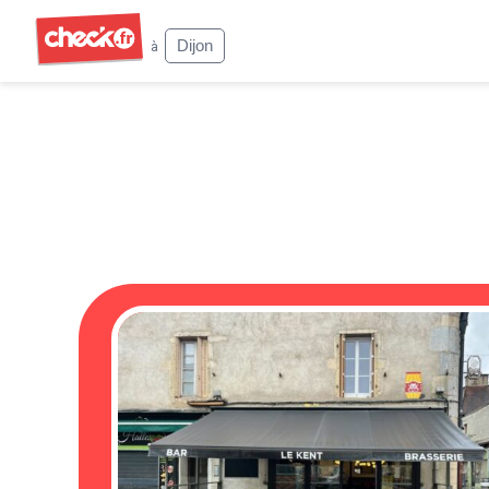
Check
Dijon
à