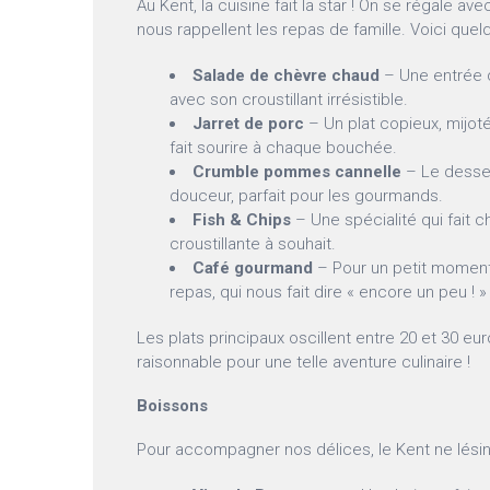
Au Kent, la cuisine fait la star ! On se régale ave
nous rappellent les repas de famille. Voici quel
Salade de chèvre chaud
– Une entrée 
avec son croustillant irrésistible.
Jarret de porc
– Un plat copieux, mijot
fait sourire à chaque bouchée.
Crumble pommes cannelle
– Le desse
douceur, parfait pour les gourmands.
Fish & Chips
– Une spécialité qui fait c
croustillante à souhait.
Café gourmand
– Pour un petit moment
repas, qui nous fait dire « encore un peu ! »
Les plats principaux oscillent entre 20 et 30 euro
raisonnable pour une telle aventure culinaire !
Boissons
Pour accompagner nos délices, le Kent ne lésin