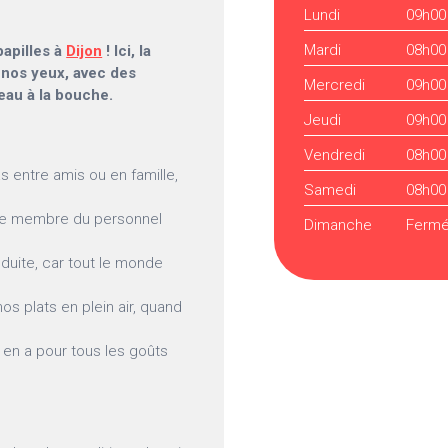
Lundi
09h00
Mardi
08h00
papilles à
Dijon
! Ici, la
s nos yeux, avec des
Mercredi
09h00
’eau à la bouche.
Jeudi
09h00
Vendredi
08h00
s entre amis ou en famille,
Samedi
08h00
que membre du personnel
Dimanche
Ferm
éduite, car tout le monde
os plats en plein air, quand
 en a pour tous les goûts