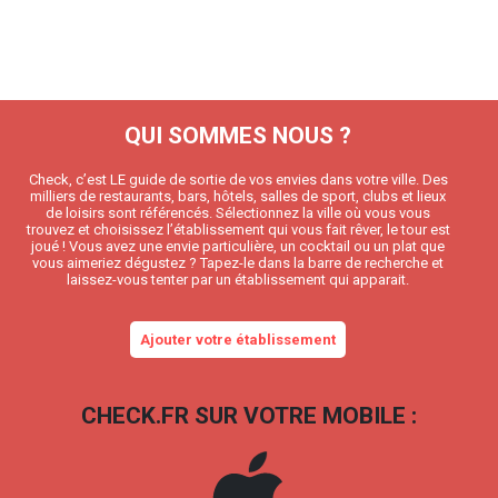
QUI SOMMES NOUS ?
Check, c’est LE guide de sortie de vos envies dans votre ville. Des
milliers de restaurants, bars, hôtels, salles de sport, clubs et lieux
de loisirs sont référencés. Sélectionnez la ville où vous vous
trouvez et choisissez l’établissement qui vous fait rêver, le tour est
joué ! Vous avez une envie particulière, un cocktail ou un plat que
vous aimeriez dégustez ? Tapez-le dans la barre de recherche et
laissez-vous tenter par un établissement qui apparait.
Ajouter votre établissement
CHECK.FR SUR VOTRE MOBILE :