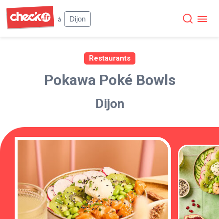
Check
Dijon
à
Restaurants
Pokawa Poké Bowls
Dijon