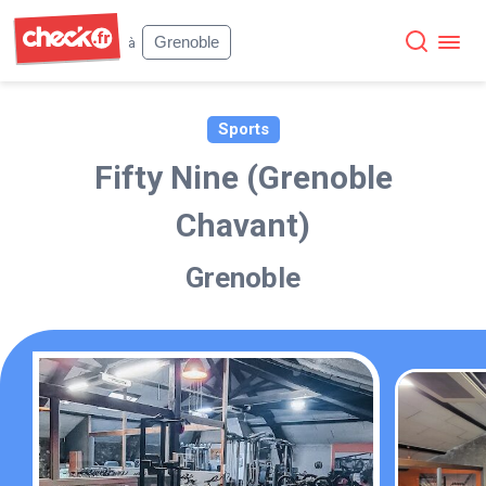
Check
Grenoble
à
Sports
Fifty Nine (Grenoble
Chavant)
Grenoble