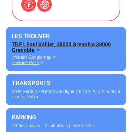
LES TROUVER
7B Pl. Paul Vallier, 38000 Grenoble 38000
Grenoble
itinéraire Google map
itinéraire Waze
TRANSPORTS
Arrêt Verdun - Préfecture : ligne de tram A, 5 minutes à
pied et 350m.
PARKING
Q-Park Chavant : 3 minutes à pied et 200m.