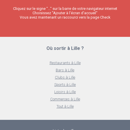
Cliquez sur le signe "..." sur la barre de votre navigateur internet
Choisissez "Ajouter à l'écran d'accueil"
Vous avez maintenant un raccourci vers la page Check
Où sortir à Lille ?
Restaurants à Lille
Bars à Lille
Clubs à Lille
Sports à Lille
Loisirs à Lille
Commerces à Lille
Tout à Lille