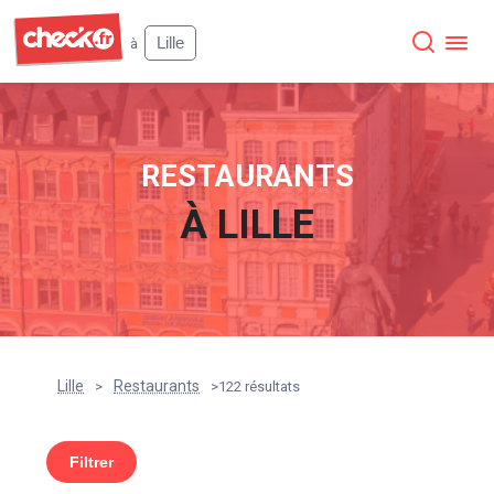
Check
Lille
à
RESTAURANTS
À
LILLE
Lille
Restaurants
>
>
122 résultats
Filtrer