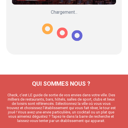
Chargement...
QUI SOMMES NOUS ?
Check, c’est LE guide de sortie de vos envies dans votre ville. Des
milliers de restaurants, bars, hôtels, salles de sport, clubs et lieux
de loisirs sont référencés. Sélectionnez la ville où vous vous
trouvez et choisissez l’établissement qui vous fait rêver, le tour est
joué ! Vous avez une envie particulière, un cocktail ou un plat que
vous aimeriez dégustez ? Tapez-le dans la barre de recherche et
laissez-vous tenter par un établissement qui apparait.