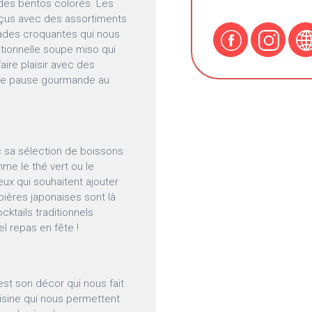
 des bentos colorés. Les
éçus avec des assortiments
lades croquantes qui nous
ditionnelle soupe miso qui
faire plaisir avec des
 une pause gourmande au
c sa sélection de boissons
me le thé vert ou le
ux qui souhaitent ajouter
 bières japonaises sont là
cktails traditionnels
l repas en fête !
est son décor qui nous fait
uisine qui nous permettent