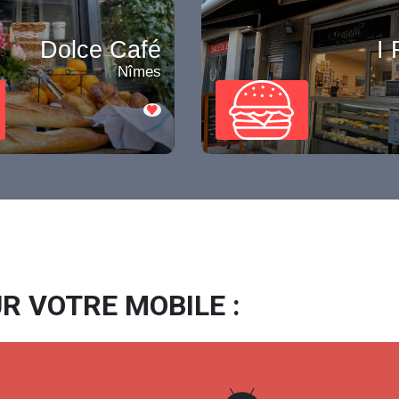
Dolce Café
I 
Nîmes
R VOTRE MOBILE :