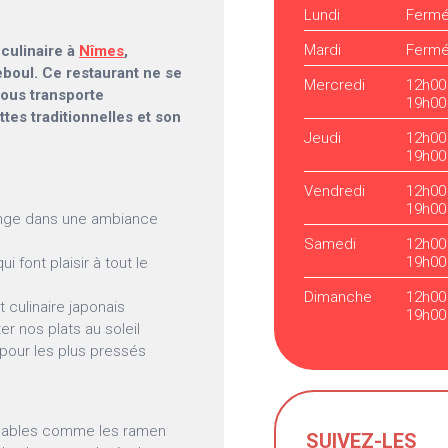
Lundi
Ferm
Mardi
Ferm
 culinaire à
Nîmes
,
boul. Ce restaurant ne se
Mercredi
12h00
 nous transporte
19h00
es traditionnelles et son
Jeudi
12h00
19h00
Vendredi
12h00
19h00
longe dans une ambiance
Samedi
12h00
19h00
 font plaisir à tout le
Dimanche
12h00
rt culinaire japonais
19h00
r nos plats au soleil
 pour les plus pressés
urnables comme les ramen
SUIVEZ-LES