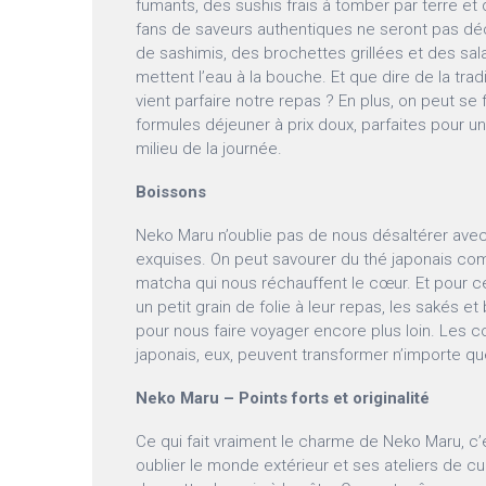
fumants, des sushis frais à tomber par terre et
fans de saveurs authentiques ne seront pas d
de sashimis, des brochettes grillées et des sa
mettent l’eau à la bouche. Et que dire de la tra
vient parfaire notre repas ? En plus, on peut se 
formules déjeuner à prix doux, parfaites pour
milieu de la journée.
Boissons
Neko Maru n’oublie pas de nous désaltérer ave
exquises. On peut savourer du thé japonais com
matcha qui nous réchauffent le cœur. Et pour ce
un petit grain de folie à leur repas, les sakés et
pour nous faire voyager encore plus loin. Les co
japonais, eux, peuvent transformer n’importe que
Neko Maru – Points forts et originalité
Ce qui fait vraiment le charme de Neko Maru, c’
oublier le monde extérieur et ses ateliers de c