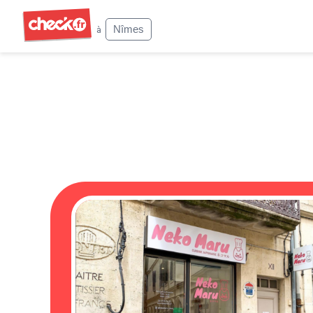
Check
Nîmes
à