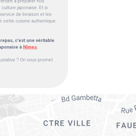
rendre à préparer nos
culture japonaise. Et si
rvice de livraison et les
e cette cuisine authentique
epas, c’est une véritable
japonaise à
Nîmes
.
ustative ? On vous promet