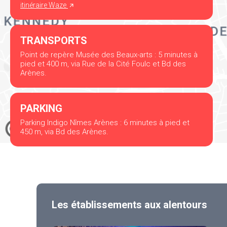
itinéraire Waze
TRANSPORTS
Point de repère Musée des Beaux-arts : 5 minutes à
pied et 400 m, via Rue de la Cité Foulc et Bd des
Arènes.
PARKING
Parking Indigo Nîmes Arènes : 6 minutes à pied et
450 m, via Bd des Arènes.
Les établissements aux alentours