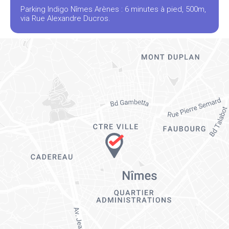
Parking Indigo Nîmes Arènes : 6 minutes à pied, 500m,
via Rue Alexandre Ducros.