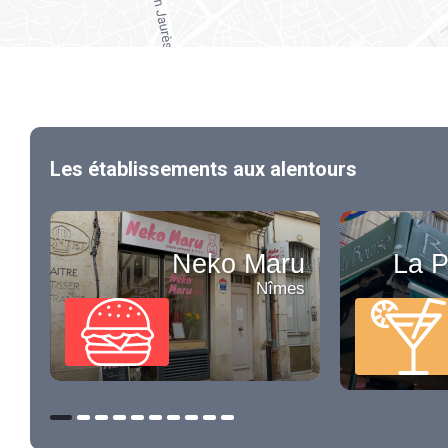
Les établissements aux alentours
Neko Maru
La P
Nîmes