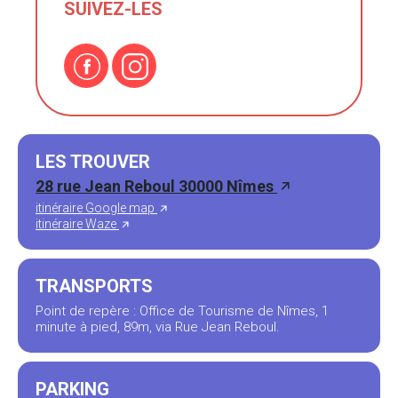
SUIVEZ-LES
LES TROUVER
28 rue Jean Reboul 30000 Nîmes
itinéraire Google map
itinéraire Waze
TRANSPORTS
Point de repère : Office de Tourisme de Nîmes, 1
minute à pied, 89m, via Rue Jean Reboul.
PARKING