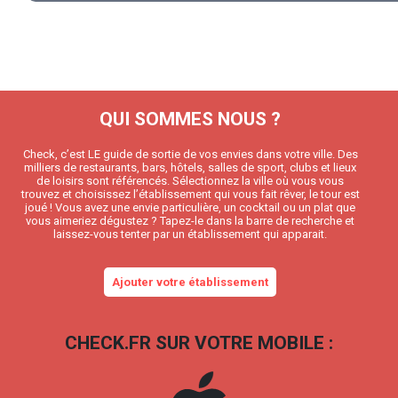
QUI SOMMES NOUS ?
Check, c’est LE guide de sortie de vos envies dans votre ville. Des
milliers de restaurants, bars, hôtels, salles de sport, clubs et lieux
de loisirs sont référencés. Sélectionnez la ville où vous vous
trouvez et choisissez l’établissement qui vous fait rêver, le tour est
joué ! Vous avez une envie particulière, un cocktail ou un plat que
vous aimeriez dégustez ? Tapez-le dans la barre de recherche et
laissez-vous tenter par un établissement qui apparait.
Ajouter votre établissement
CHECK.FR SUR VOTRE MOBILE :