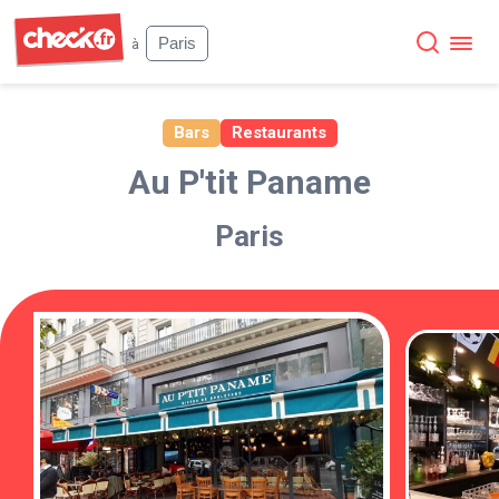
Check
Paris
à
Bars
Restaurants
Au P'tit Paname
Paris