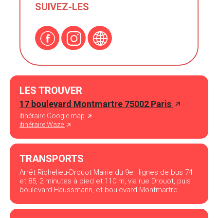
SUIVEZ-LES
LES TROUVER
17 boulevard Montmartre 75002 Paris
itinéraire Google map
itinéraire Waze
TRANSPORTS
Arrêt Richelieu-Drouot Mairie du 9e : lignes de bus 74
et 85, 2 minutes à pied et 110 m, via rue Drouot, puis
boulevard Haussmann, et boulevard Montmartre.