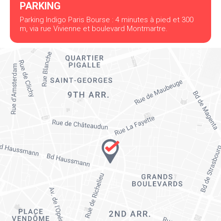
PARKING
Parking Indigo Paris Bourse : 4 minutes à pied et 300
m, via rue Vivienne et boulevard Montmartre.