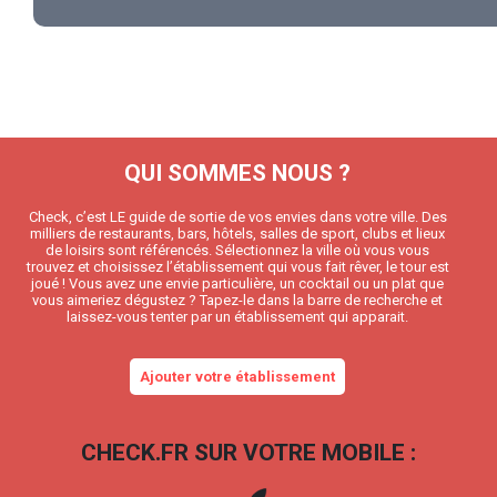
QUI SOMMES NOUS ?
Check, c’est LE guide de sortie de vos envies dans votre ville. Des
milliers de restaurants, bars, hôtels, salles de sport, clubs et lieux
de loisirs sont référencés. Sélectionnez la ville où vous vous
trouvez et choisissez l’établissement qui vous fait rêver, le tour est
joué ! Vous avez une envie particulière, un cocktail ou un plat que
vous aimeriez dégustez ? Tapez-le dans la barre de recherche et
laissez-vous tenter par un établissement qui apparait.
Ajouter votre établissement
CHECK.FR SUR VOTRE MOBILE :