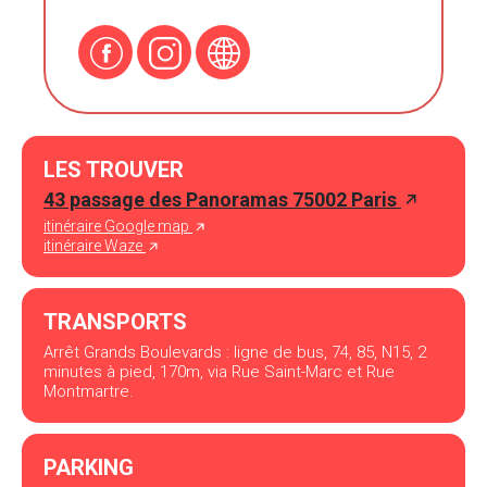
LES TROUVER
43 passage des Panoramas 75002 Paris
itinéraire Google map
itinéraire Waze
TRANSPORTS
Arrêt Grands Boulevards : ligne de bus, 74, 85, N15, 2
minutes à pied, 170m, via Rue Saint-Marc et Rue
Montmartre.
PARKING