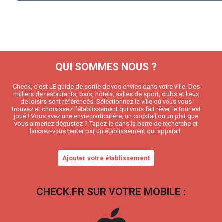
QUI SOMMES NOUS ?
Check, c’est LE guide de sortie de vos envies dans votre ville. Des
milliers de restaurants, bars, hôtels, salles de sport, clubs et lieux
de loisirs sont référencés. Sélectionnez la ville où vous vous
trouvez et choisissez l’établissement qui vous fait rêver, le tour est
joué ! Vous avez une envie particulière, un cocktail ou un plat que
vous aimeriez dégustez ? Tapez-le dans la barre de recherche et
laissez-vous tenter par un établissement qui apparait.
Ajouter votre établissement
CHECK.FR SUR VOTRE MOBILE :