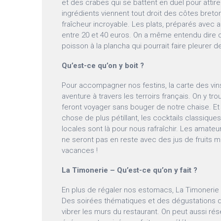
et des crabes qui se battent en duel pour attire
ingrédients viennent tout droit des côtes breto
fraîcheur incroyable. Les plats, préparés avec 
entre 20 et 40 euros. On a même entendu dire q
poisson à la plancha qui pourrait faire pleurer de
Qu’est-ce qu’on y boit ?
Pour accompagner nos festins, la carte des vins
aventure à travers les terroirs français. On y tr
feront voyager sans bouger de notre chaise. Et
chose de plus pétillant, les cocktails classiques
locales sont là pour nous rafraîchir. Les amate
ne seront pas en reste avec des jus de fruits m
vacances !
La Timonerie – Qu’est-ce qu’on y fait ?
En plus de régaler nos estomacs, La Timonerie 
Des soirées thématiques et des dégustations d
vibrer les murs du restaurant. On peut aussi ré