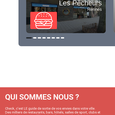
Les Pêcheurs
Rennes
QUI SOMMES NOUS ?
Check, c’est LE guide de sortie de vos envies dans votre ville.
Des milliers de restaurants, bars, hôtels, salles de sport, clubs et