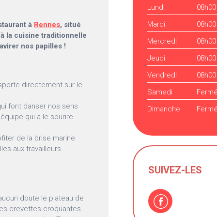
Lundi
08h00
Mardi
08h00
staurant à
Rennes
, situé
à la cuisine traditionnelle
Mercredi
08h00
virer nos papilles !
Jeudi
08h00
Vendredi
08h00
porte directement sur le
Samedi
Ferm
qui font danser nos sens
Dimanche
Ferm
équipe qui a le sourire
fiter de la brise marine
les aux travailleurs
SUIVEZ-LES
 aucun doute le plateau de
 des crevettes croquantes