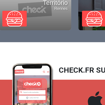
Território
Rennes
CHECK.FR SU