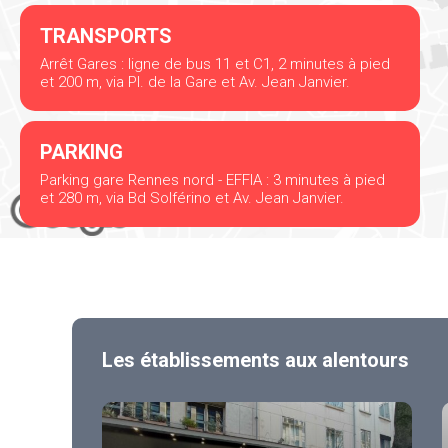
TRANSPORTS
Arrêt Gares : ligne de bus 11 et C1, 2 minutes à pied
et 200 m, via Pl. de la Gare et Av. Jean Janvier.
PARKING
Parking gare Rennes nord - EFFIA : 3 minutes à pied
et 280 m, via Bd Solférino et Av. Jean Janvier.
Les établissements aux alentours