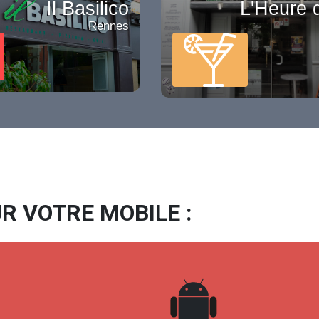
Il Basilico
L'Heure 
Rennes
R VOTRE MOBILE :