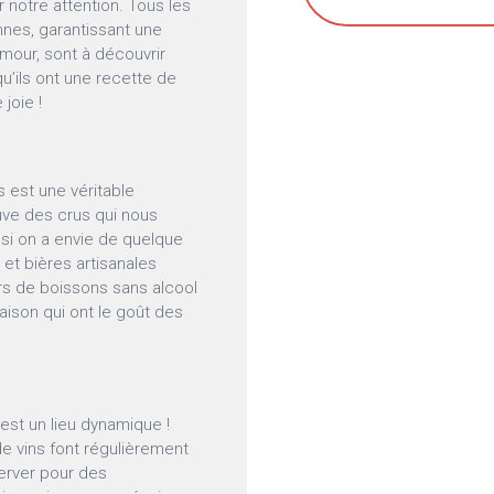
r notre attention. Tous les
nnes, garantissant une
amour, sont à découvrir
u’ils ont une recette de
 joie !
 est une véritable
ouve des crus qui nous
 si on a envie de quelque
 et bières artisanales
urs de boissons sans alcool
aison qui ont le goût des
est un lieu dynamique !
e vins font régulièrement
server pour des